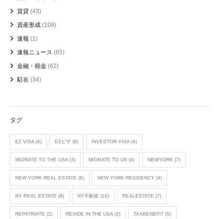
賃貸
(43)
資産形成
(109)
速報
(1)
速報ニュース
(65)
金融・税金
(62)
駐在
(34)
タグ
E2 VISA
(4)
E2ビザ
(9)
INVESTOR VISA
(4)
MIGRATE TO THE USA
(3)
MIGRATE TO US
(4)
NEWYORK
(7)
NEW YORK REAL ESTATE
(6)
NEW YORK RESIDENCY
(4)
NY REAL ESTATE
(8)
NY不動産
(16)
REALESTATE
(7)
REPATRIATE
(2)
RESIDE IN THE USA
(3)
TAXBENEFIT
(5)