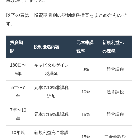
税が課されません。
以下の表は、投資期間別の税制優遇措置をまとめたもので
す。
投資期
元本非課
新規利益へ
税制優遇内容
間
税率
の課税
180日〜
キャピタルゲイン
0%
通常課税
5年
税繰延
5年〜7
元本の10%非課税
10%
通常課税
年
追加
7年〜10
元本の15%非課税
15%
通常課税
年
10年以
新規利益完全非課
15%
完全非課税