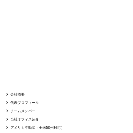
計算する →
SIMULATION
賃貸・購入
費用シミュレーション
登録不要。その場で初期費用がわかります
会社概要
代表プロフィール
チームメンバー
当社オフィス紹介
アメリカ不動産（全米50州対応）