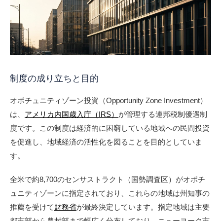
制度の成り立ちと目的
オポチュニティゾーン投資（Opportunity Zone Investment）
は、
アメリカ内国歳入庁（IRS）
が管理する連邦税制優遇制
度です。この制度は経済的に困窮している地域への民間投資
を促進し、地域経済の活性化を図ることを目的としていま
す。
全米で約8,700のセンサストラクト（国勢調査区）がオポチ
ュニティゾーンに指定されており、これらの地域は州知事の
推薦を受けて
財務省
が最終決定しています。指定地域は主要
都市部から農村部まで幅広く分布しており、ニューヨーク市