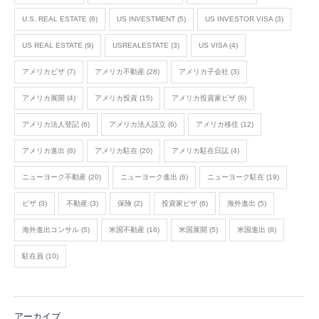
U.S. REAL ESTATE
(6)
US INVESTMENT
(5)
US INVESTOR VISA
(3)
US REAL ESTATE
(9)
USREALESTATE
(3)
US VISA
(4)
アメリカビザ
(7)
アメリカ不動産
(28)
アメリカ子会社
(3)
アメリカ展開
(4)
アメリカ投資
(15)
アメリカ投資家ビザ
(6)
アメリカ法人登記
(6)
アメリカ法人設立
(6)
アメリカ移住
(12)
アメリカ進出
(8)
アメリカ駐在
(20)
アメリカ駐在日誌
(4)
ニューヨーク不動産
(20)
ニューヨーク進出
(6)
ニューヨーク駐在
(19)
ビザ
(3)
不動産
(3)
保険
(2)
投資家ビザ
(6)
海外進出
(5)
海外進出コンサル
(5)
米国不動産
(16)
米国展開
(5)
米国進出
(8)
駐在員
(10)
アーカイブ