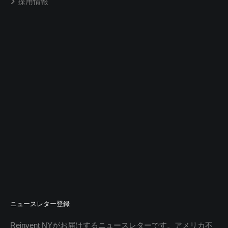
採用情報
計算する →
SIMULATION
賃貸・購入
ニュースレター登録
費用シミュレーション
登録不要。その場で初期費用がわかります
Reinvent NYがお届けするニュースレターです。アメリカ不