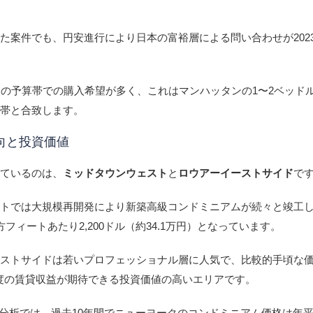
た案件でも、円安進行により日本の富裕層による問い合わせが202
円の予算帯での購入希望が多く、これはマンハッタンの1〜2ベッド
格帯と合致します。
向と投資価値
めているのは、
ミッドタウンウェスト
と
ロウアーイーストサイド
で
ストでは大規模再開発により新築高級コンドミニアムが続々と竣工
フィートあたり2,200ドル（約34.1万円）となっています。
ーストサイドは若いプロフェッショナル層に人気で、比較的手頃な
度の賃貸収益が期待できる投資価値の高いエリアです。
分析では、過去10年間でニューヨークのコンドミニアム価格は年平均