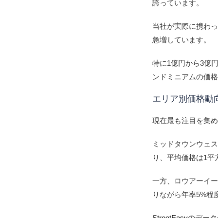
誇っています。
当社が実際に携わっ
急増しています。
特に1億円から3億
ンドミニアムの価
エリア別価格動
現在最も注目を集
ミッドタウンウェ
り、平均価格は1平方
一方、ロウアーイ
りながら年率5%程
StreetEasy
のデータ