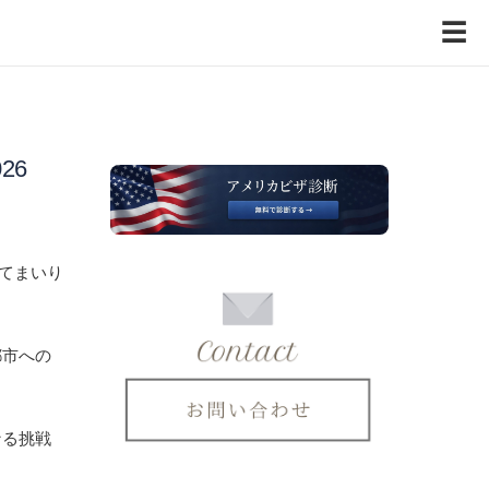
☰
26
してまいり
都市への
なる挑戦