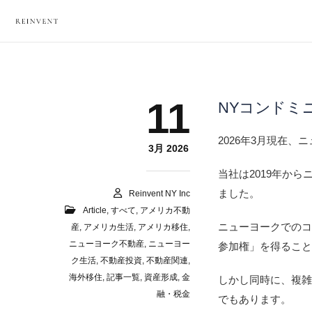
11
NYコンドミ
2026年3月現在
3月 2026
当社は2019年か
ました。
Reinvent NY Inc
Article
,
すべて
,
アメリカ不動
ニューヨークでの
産
,
アメリカ生活
,
アメリカ移住
,
ニューヨーク不動産
,
ニューヨー
参加権」を得るこ
ク生活
,
不動産投資
,
不動産関連
,
海外移住
,
記事一覧
,
資産形成
,
金
しかし同時に、複
融・税金
でもあります。