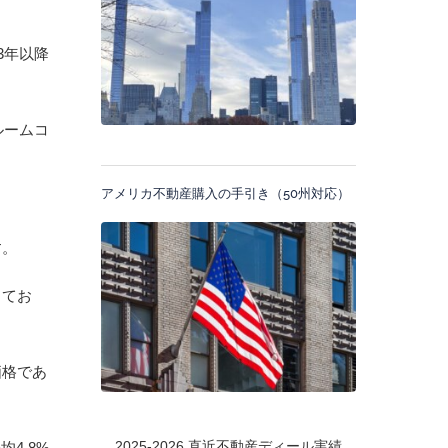
3年以降
ルームコ
アメリカ不動産購入の手引き（50州対応）
す。
してお
価格であ
2025-2026 直近不動産ディール実績
4.8%