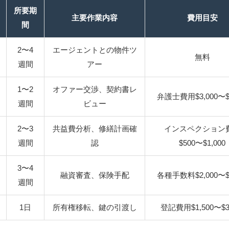
所要期
主要作業内容
費用目安
間
2〜4
エージェントとの物件ツ
無料
週間
アー
1〜2
オファー交渉、契約書レ
弁護士費用$3,000〜$5
週間
ビュー
2〜3
共益費分析、修繕計画確
インスペクション
週間
認
$500〜$1,000
3〜4
融資審査、保険手配
各種手数料$2,000〜$4
週間
1日
所有権移転、鍵の引渡し
登記費用$1,500〜$3