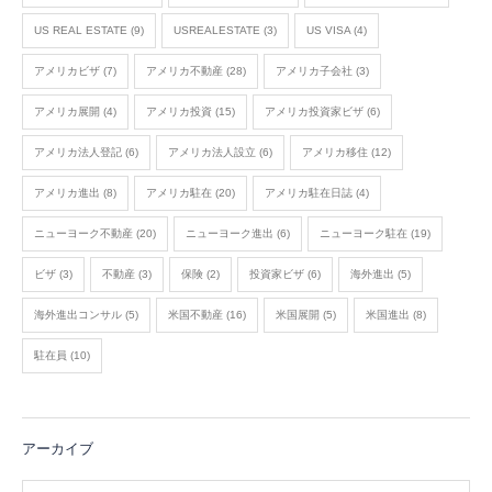
US REAL ESTATE
(9)
USREALESTATE
(3)
US VISA
(4)
アメリカビザ
(7)
アメリカ不動産
(28)
アメリカ子会社
(3)
アメリカ展開
(4)
アメリカ投資
(15)
アメリカ投資家ビザ
(6)
アメリカ法人登記
(6)
アメリカ法人設立
(6)
アメリカ移住
(12)
アメリカ進出
(8)
アメリカ駐在
(20)
アメリカ駐在日誌
(4)
ニューヨーク不動産
(20)
ニューヨーク進出
(6)
ニューヨーク駐在
(19)
ビザ
(3)
不動産
(3)
保険
(2)
投資家ビザ
(6)
海外進出
(5)
海外進出コンサル
(5)
米国不動産
(16)
米国展開
(5)
米国進出
(8)
駐在員
(10)
アーカイブ