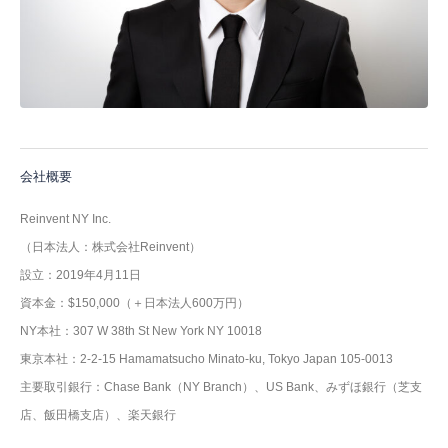
会社概要
Reinvent NY Inc.
（日本法人：株式会社Reinvent）
設立：2019年4月11日
資本金：$150,000（＋日本法人600万円）
NY本社：307 W 38th St New York NY 10018
東京本社：2-2-15 Hamamatsucho Minato-ku, Tokyo Japan 105-0013
主要取引銀行：Chase Bank（NY Branch）、US Bank、みずほ銀行（芝支
店、飯田橋支店）、楽天銀行