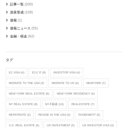
記事一覧
(200)
資産形成
(109)
速報
(1)
速報ニュース
(55)
金融・税金
(62)
タグ
E2 VISA
(4)
E2ビザ
(9)
INVESTOR VISA
(4)
MIGRATE TO THE USA
(3)
MIGRATE TO US
(4)
NEWYORK
(7)
NEW YORK REAL ESTATE
(6)
NEW YORK RESIDENCY
(4)
NY REAL ESTATE
(8)
NY不動産
(16)
REALESTATE
(7)
REPATRIATE
(2)
RESIDE IN THE USA
(3)
TAXBENEFIT
(5)
U.S. REAL ESTATE
(6)
US INVESTMENT
(5)
US INVESTOR VISA
(3)