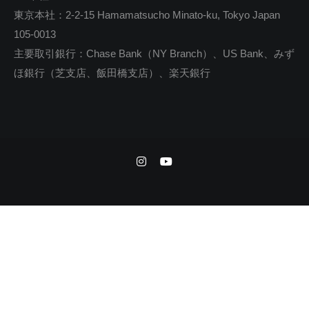
東京本社：2-2-15 Hamamatsucho Minato-ku, Tokyo Japan
105-0013
主要取引銀行：Chase Bank（NY Branch）、US Bank、みず
ほ銀行（芝支店、飯田橋支店）、楽天銀行