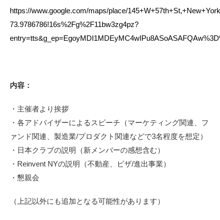
https://www.google.com/maps/place/145+W+57th+St,+New+York
73.9786786!16s%2Fg%2F11bw3zg4pz?
entry=tts&g_ep=EgoyMDI1MDEyMC4wIPu8ASoASAFQAw%3
内容：
・主催者より挨拶
・各アドバイザーによるスピーチ（マーケティング関連、フ
ァンド関連、製造業/プロダクト関連などで3名程度を想定）
・日本クラブの説明（新メンバーの感想含む）
・Reinvent NYの説明（不動産、ビザ/進出事業）
・懇親会
（上記以外にも追加となる可能性があります）