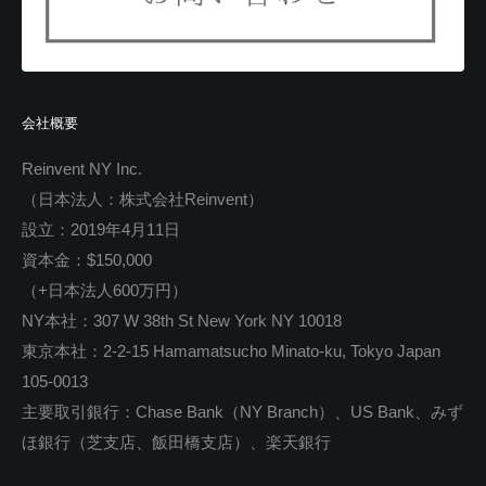
会社概要
Reinvent NY Inc.
（日本法人：株式会社Reinvent）
設立：2019年4月11日
資本金：$150,000
（+日本法人600万円）
NY本社：307 W 38th St New York NY 10018
東京本社：2-2-15 Hamamatsucho Minato-ku, Tokyo Japan
105-0013
主要取引銀行：Chase Bank（NY Branch）、US Bank、みず
ほ銀行（芝支店、飯田橋支店）、楽天銀行