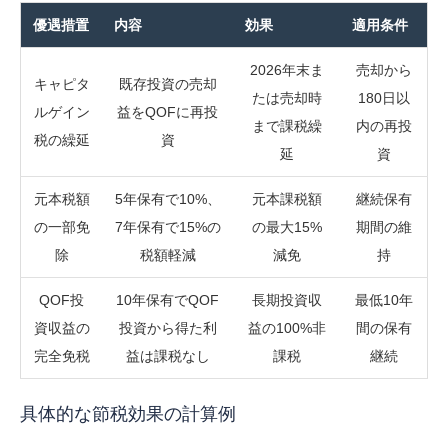
優遇措置
内容
効果
適用条件
2026年末ま
売却から
キャピタ
既存投資の売却
たは売却時
180日以
ルゲイン
益をQOFに再投
まで課税繰
内の再投
税の繰延
資
延
資
元本税額
5年保有で10%、
元本課税額
継続保有
の一部免
7年保有で15%の
の最大15%
期間の維
除
税額軽減
減免
持
QOF投
10年保有でQOF
長期投資収
最低10年
資収益の
投資から得た利
益の100%非
間の保有
完全免税
益は課税なし
課税
継続
具体的な節税効果の計算例