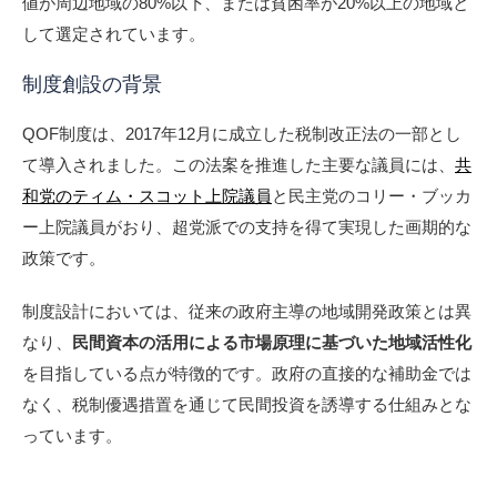
値が周辺地域の80%以下、または貧困率が20%以上の地域と
して選定されています。
制度創設の背景
QOF制度は、2017年12月に成立した税制改正法の一部とし
て導入されました。この法案を推進した主要な議員には、
共
和党のティム・スコット上院議員
と民主党のコリー・ブッカ
ー上院議員がおり、超党派での支持を得て実現した画期的な
政策です。
制度設計においては、従来の政府主導の地域開発政策とは異
なり、
民間資本の活用による市場原理に基づいた地域活性化
を目指している点が特徴的です。政府の直接的な補助金では
なく、税制優遇措置を通じて民間投資を誘導する仕組みとな
っています。