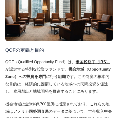
QOFの定義と目的
QOF（Qualified Opportunity Fund）は、
米国税務庁（IRS）
が認定する特別な投資ファンドで、
機会地域（Opportunity
Zone）への投資を専門に行う組織
です。この制度の根本的
な目的は、経済的に困窮している地域への民間投資を促進
し、雇用創出と地域開発を推進することにあります。
機会地域は全米約8,700箇所に指定されており、これらの地
域は
アメリカ国勢調査局
のデータに基づいて、世帯収入中央