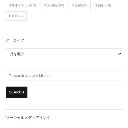
海外進出コンサル
(5)
米国不動産
(16)
米国展開
(5)
米国進出
(8)
駐在員
(10)
アーカイブ
ア
ー
カ
イ
ブ
ソーシャルメディアリンク