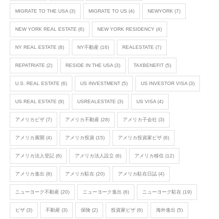
MIGRATE TO THE USA
(3)
MIGRATE TO US
(4)
NEWYORK
(7)
NEW YORK REAL ESTATE
(6)
NEW YORK RESIDENCY
(4)
NY REAL ESTATE
(8)
NY不動産
(16)
REALESTATE
(7)
REPATRIATE
(2)
RESIDE IN THE USA
(3)
TAXBENEFIT
(5)
U.S. REAL ESTATE
(6)
US INVESTMENT
(5)
US INVESTOR VISA
(3)
US REAL ESTATE
(9)
USREALESTATE
(3)
US VISA
(4)
アメリカビザ
(7)
アメリカ不動産
(28)
アメリカ子会社
(3)
アメリカ展開
(4)
アメリカ投資
(15)
アメリカ投資家ビザ
(6)
アメリカ法人登記
(6)
アメリカ法人設立
(6)
アメリカ移住
(12)
アメリカ進出
(8)
アメリカ駐在
(20)
アメリカ駐在日誌
(4)
ニューヨーク不動産
(20)
ニューヨーク進出
(6)
ニューヨーク駐在
(19)
ビザ
(3)
不動産
(3)
保険
(2)
投資家ビザ
(6)
海外進出
(5)