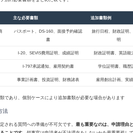
主な必要書類
追加書類例
商
パスポート、DS-160、面接予約確認
旅行日程、財政証明
書
明
I-20、SEVIS費用証明、成績証明
財政証明書、英語能
）
I-797承認通知、雇用契約書
学位証明書、職歴
事業計画書、投資証明、財務諸表
雇用創出計画、実
書類であり、個別ケースにより追加書類が必要な場合があります
方法
想定される質問への準備が不可欠です。
最も重要なのは、申請理由
きることです
。領事官は申請者が不法滞在をしないかを最重要視し