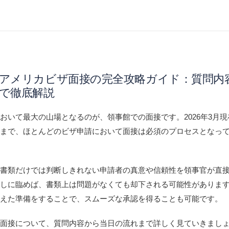
版】アメリカビザ面接の完全攻略ガイド：質問内
で徹底解説
おいて最大の山場となるのが、領事館での面接です。2026年3月
ザまで、ほとんどのビザ申請において面接は必須のプロセスとなっ
請書類だけでは判断しきれない申請者の真意や信頼性を領事官が直
なしに臨めば、書類上は問題がなくても却下される可能性がありま
さえた準備をすることで、スムーズな承認を得ることも可能です。
ザ面接について、質問内容から当日の流れまで詳しく見ていきまし