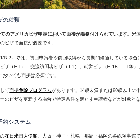
ザの種類
全てのアメリカビザ申請において面接が義務付けられています
。
米
下のビザで面接が必要です。
-1/B-2）では、初回申請者や前回取得から長期間経過している場合
ザ（F-1）、交流訪問者ビザ（J-1）、就労ビザ（H-1B、L-1等
）においても面接は必須です。
として
面接免除プログラム
があります。14歳未満または80歳以上の
リーのビザを更新する場合で特定条件を満たす申請者などが対象と
予約システム
京の
在日米国大使館
、大阪・神戸・札幌・那覇・福岡の各総領事館