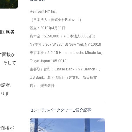
Reinvent NY Inc.
（日本法人：株式会社Reinvent）
設立：2019年4月11日
国国務省
資本金：$150,000（＋日本法人600万円）
NY本社：307 W 38th St New York NY 10018
東京本社：2-2-15 Hamamatsucho Minato-ku,
に面接が
Tokyo Japan 105-0013
）、そして
主要取引銀行：Chase Bank（NY Branch）、
US Bank、みずほ銀行（芝支店、飯田橋支
申請者、
店）、楽天銀行
なりま
セントラルパークタワーご紹介記事
で面接が