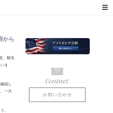
☰
容から
現在、観光
ていま
接確認し
す。一方
ょう。