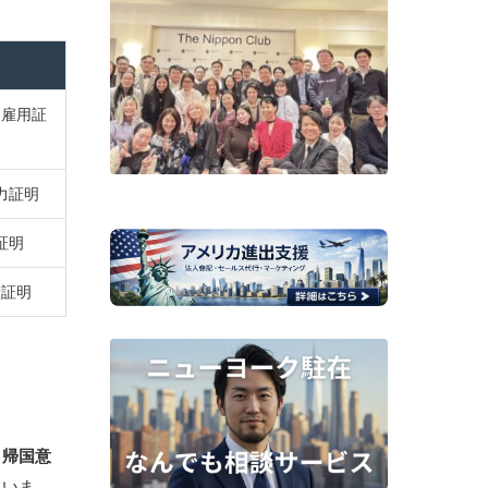
、雇用証
力証明
証明
績証明
と帰国意
ていま