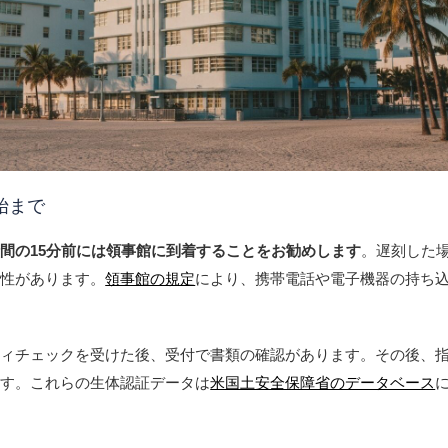
始まで
間の15分前には領事館に到着することをお勧めします
。遅刻した
能性があります。
領事館の規定
により、携帯電話や電子機器の持ち
ティチェックを受けた後、受付で書類の確認があります。その後、
ます。これらの生体認証データは
米国土安全保障省のデータベース