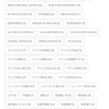
NEW YORK REAL ESTATE
(6)
NEW YORK RESIDENCY
(4)
NY REAL ESTATE
(8)
NY不動産
(16)
REALESTATE
(7)
REPATRIATE
(2)
RESIDE IN THE USA
(3)
TAXBENEFIT
(5)
U.S. REAL ESTATE
(6)
US INVESTMENT
(5)
US INVESTOR VISA
(3)
US REAL ESTATE
(9)
USREALESTATE
(3)
US VISA
(4)
アメリカビザ
(7)
アメリカ不動産
(28)
アメリカ子会社
(3)
アメリカ展開
(4)
アメリカ投資
(15)
アメリカ投資家ビザ
(6)
アメリカ法人登記
(6)
アメリカ法人設立
(6)
アメリカ移住
(12)
アメリカ進出
(8)
アメリカ駐在
(20)
アメリカ駐在日誌
(4)
ニューヨーク不動産
(20)
ニューヨーク進出
(6)
ニューヨーク駐在
(19)
ビザ
(3)
不動産
(3)
保険
(2)
投資家ビザ
(6)
海外進出
(5)
海外進出コンサル
(5)
米国不動産
(16)
米国展開
(5)
米国進出
(8)