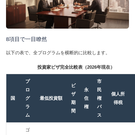
8項目で一目瞭然
以下の表で、全プログラムを横断的に比較します。
投資家ビザ完全比較表（2026年現在）
プ
市
ビ
ロ
永
民
ザ
個人所
国
グ
最低投資額
住
権
期
得税
ラ
権
パ
間
ム
ス
ゴ