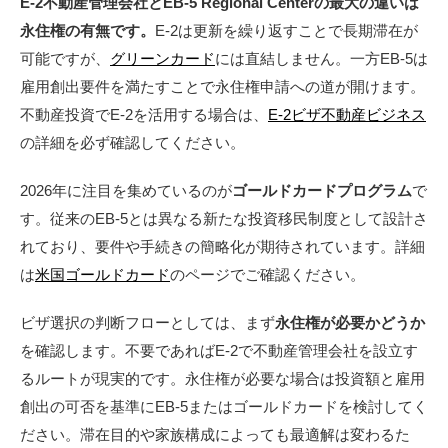
E-2不動産管理会社とEB-5 Regional Centerの最大の違いは
永住権の有無です。
E-2は更新を繰り返すことで長期滞在が
可能ですが、
グリーンカード
には直結しません。一方EB-5は
雇用創出要件を満たすことで永住権申請への道が開けます。
不動産投資でE-2を活用する場合は、
E-2ビザ不動産ビジネス
の詳細を必ず確認してください。
2026年に注目を集めているのが
ゴールドカードプログラム
で
す。従来のEB-5とは異なる新たな投資移民制度として設計さ
れており、要件や手続きの簡略化が期待されています。詳細
は
米国ゴールドカード
のページでご確認ください。
ビザ選択の判断フローとしては、まず
永住権が必要かどうか
を確認します。不要であればE-2で不動産管理会社を設立す
るルートが現実的です。永住権が必要な場合は投資額と雇用
創出の可否を基準にEB-5またはゴールドカードを検討してく
ださい。滞在目的や家族構成によっても最適解は変わるた