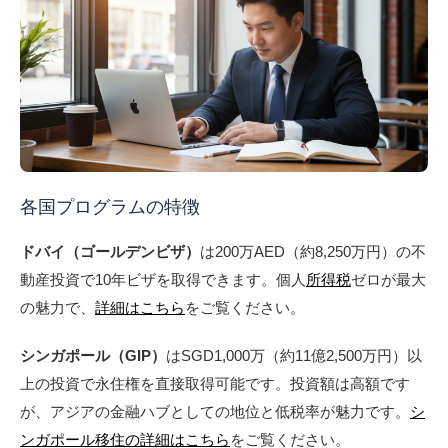
各国プログラムの特徴
ドバイ（ゴールデンビザ）
は200万AED（約8,250万円）の不
動産投資で10年ビザを取得できます。個人
所得税
ゼロが最大
の魅力で、
詳細はこちら
をご覧ください。
シンガポール（GIP）
はSGD1,000万（約11億2,500万円）以
上の投資で永住権を直接取得可能です。投資額は高額です
が、アジアの金融ハブとしての地位と低税率が魅力です。
シ
ンガポール移住の詳細はこちら
をご覧ください。