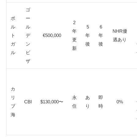
ゴ
ポ
ー
2
ル
ル
5
6
年
NHR優
ト
デ
€500,000
年
年
更
遇あり
ガ
ン
後
後
新
ル
ビ
ザ
カ
リ
永
あ
即
CBI
$130,000〜
0%
ブ
住
り
時
海