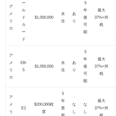
ー
5
ア
ル
年
最大
メ
永
あ
ド
$1,000,000
後
37%+州
リ
住
り
カ
可
税
カ
ー
能
ド
5
ア
年
最大
メ
EB-
永
あ
$1,050,000
後
37%+州
リ
5
住
り
可
税
カ
能
5
ア
年
最大
メ
$200,000程
な
な
E2
更
37%+州
リ
度
し
し
新
税