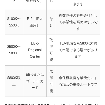
下
会社設立）
し
きます
複数物件の管理会社とし
$100K〜
E-2（拡大
な
て事業性を高めやすいで
$500K
運用）
し
す
取
EB-5
TEA地域なら$800K未満
$500K〜
得
Regional
で申請できる場合があり
$800K
可
Center
ます
能
取
EB-5または
$800K以
得
永住権取得を最優先にす
ゴールドカ
上
可
る場合の主要ルートです
ード
能