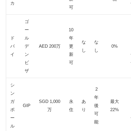
カ
可
ゴ
ー
10
ド
ル
年
な
な
バ
デ
AED 200万
更
0%
し
し
イ
ン
新
ビ
可
ザ
シ
2
ン
年
ガ
SGD 1,000
永
あ
最大
GIP
後
ポ
万
住
り
22%
可
ー
能
ル