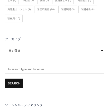
ビザ
(3)
不動産
(3)
保険
(2)
投資家ビザ
(6)
海外進出
(5)
海外進出コンサル
(5)
米国不動産
(16)
米国展開
(5)
米国進出
(8)
駐在員
(10)
アーカイブ
ア
ー
カ
イ
ブ
ソーシャルメディアリンク