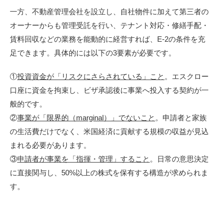
一方、不動産管理会社を設立し、自社物件に加えて第三者の
オーナーからも管理受託を行い、テナント対応・修繕手配・
賃料回収などの業務を能動的に経営すれば、E-2の条件を充
足できます。具体的には以下の3要素が必要です。
①
投資資金が「リスクにさらされている」こと
。エスクロー
口座に資金を拘束し、ビザ承認後に事業へ投入する契約が一
般的です。
②
事業が「限界的（marginal）」でないこと
。申請者と家族
の生活費だけでなく、米国経済に貢献する規模の収益が見込
まれる必要があります。
③
申請者が事業を「指揮・管理」すること
。日常の意思決定
に直接関与し、50%以上の株式を保有する構造が求められま
す。