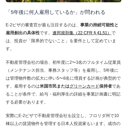
「5年後に何人雇用しているか」が問われる
E-2ビザの審査官が最も注目するのは、
事業の持続可能性と
雇用創出の具体性
です。
連邦規則集（22 CFR § 41.51）
で
は、投資が「限界的でないこと」を要件として定めていま
す。
不動産管理会社の場合、初年度に2〜3名のフルタイム従業員
（メンテナンス担当、事務スタッフ等）を雇用し、5年後に
は管理物件数の拡大に伴い5〜8名に増員する計画が典型的で
す。雇用するのは
米国市民または
グリーンカード
保持者
であ
ることが条件で、給与・福利厚生の詳細を事業計画書に明記
する必要があります。
実際にE-2ビザで不動産管理会社を設立し、フロリダ州で10
棟以上の賃貸物件を管理する日本人投資家もいます。成功の