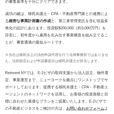
の審査基準を十分にクリアできます。
成功の鍵は、移民弁護士・CPA・不動産専門家との連携によ
る
緻密な事業計画書の作成
と、第三者管理受託を含む収益多
角化の設計にあります。投資額$200,000（約3,000万円）を
目安に、初年度から雇用を生み出す事業構造を組み立てるこ
とが、審査通過の最短ルートです。
※当社は移民法上の法的申請代理を行う法律事務所ではありませ
ん。法的助言および申請書提出は移民弁護士が担当します。
Reinvent NYでは、E-2ビザの取得支援から法人設立、物件選
定、事業運営まで、ニューヨークを拠点にワンストップでサ
ポートしております。提携する移民弁護士・CPA・不動産エ
ージェントのネットワークを活用し、お客様の投資規模と目
標に合わせた最適なプランをご提案いたします。E-2ビザで
の不動産ビジネスをご検討の方は、
お問い合わせフォーム
よ