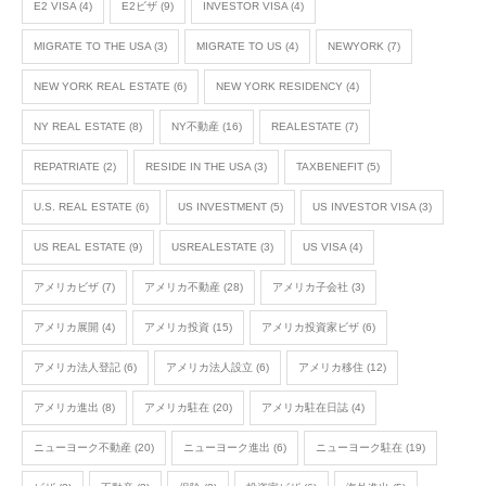
E2 VISA
(4)
E2ビザ
(9)
INVESTOR VISA
(4)
MIGRATE TO THE USA
(3)
MIGRATE TO US
(4)
NEWYORK
(7)
NEW YORK REAL ESTATE
(6)
NEW YORK RESIDENCY
(4)
NY REAL ESTATE
(8)
NY不動産
(16)
REALESTATE
(7)
REPATRIATE
(2)
RESIDE IN THE USA
(3)
TAXBENEFIT
(5)
U.S. REAL ESTATE
(6)
US INVESTMENT
(5)
US INVESTOR VISA
(3)
US REAL ESTATE
(9)
USREALESTATE
(3)
US VISA
(4)
アメリカビザ
(7)
アメリカ不動産
(28)
アメリカ子会社
(3)
アメリカ展開
(4)
アメリカ投資
(15)
アメリカ投資家ビザ
(6)
アメリカ法人登記
(6)
アメリカ法人設立
(6)
アメリカ移住
(12)
アメリカ進出
(8)
アメリカ駐在
(20)
アメリカ駐在日誌
(4)
ニューヨーク不動産
(20)
ニューヨーク進出
(6)
ニューヨーク駐在
(19)