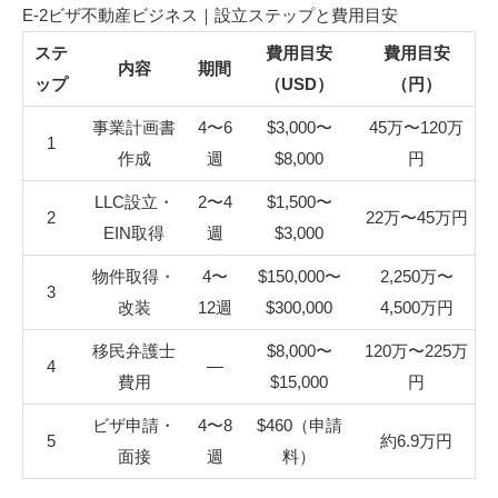
E-2ビザ不動産ビジネス｜設立ステップと費用目安
ステ
費用目安
費用目安
内容
期間
ップ
（USD）
（円）
事業計画書
4〜6
$3,000〜
45万〜120万
1
作成
週
$8,000
円
LLC設立・
2〜4
$1,500〜
2
22万〜45万円
EIN取得
週
$3,000
物件取得・
4〜
$150,000〜
2,250万〜
3
改装
12週
$300,000
4,500万円
移民弁護士
$8,000〜
120万〜225万
4
—
費用
$15,000
円
ビザ申請・
4〜8
$460（申請
5
約6.9万円
面接
週
料）