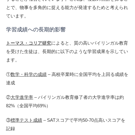
とで、物事を多角的に捉える能力が発達するためと考えられ
ています。
学習成績への長期的影響
トーマス・コリア研究
によると、質の高いバイリンガル教育
を受けた生徒は、長期的に以下のような学習成果を示してい
ます。
①
数学・科学の成績
– 高校卒業時に全国平均を上回る成績を
達成
②
大学進学率
– バイリンガル教育修了者の大学進学率は約
82%（全国平均69%）
③
標準テスト成績
– SATスコアで平均50-70点高いスコアを
記録