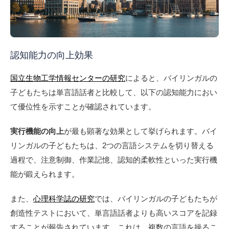
認知能力の向上効果
国立生物工学情報センターの研究
によると、バイリンガルの
子どもたちは単言語話者と比較して、以下の認知能力におい
て優位性を示すことが確認されています。
実行機能の向上
が最も顕著な効果として挙げられます。バイ
リンガルの子どもたちは、2つの言語システムを切り替える
過程で、注意制御、作業記憶、認知的柔軟性といった実行機
能が鍛えられます。
また、
心理科学誌の研究
では、バイリンガルの子どもたちが
創造性テストにおいて、単言語話者よりも高いスコアを記録
することが報告されています。これは、複数の言語を操るこ