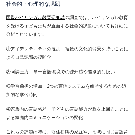
社会的・心理的な課題
国際バイリンガル教育研究誌
の調査では、バイリンガル教育
を受ける子どもたちが直面する社会的課題についても詳細に
分析されています。
①
アイデンティティの混乱
– 複数の文化的背景を持つことに
よる自己認識の複雑化
②
同調圧力
– 単一言語環境での疎外感や差別的な扱い
③
学習負担の増加
– 2つの言語システムを維持するための追
加的な学習時間
④
家族内の言語格差
– 子どもの言語能力が親を上回ることに
よる家庭内コミュニケーションの変化
これらの課題は特に、移住初期の家庭や、地域に同じ言語背