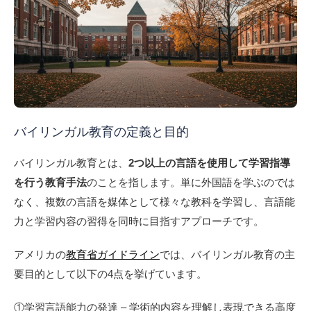
バイリンガル教育の定義と目的
バイリンガル教育とは、
2つ以上の言語を使用して学習指導
を行う教育手法
のことを指します。単に外国語を学ぶのでは
なく、複数の言語を媒体として様々な教科を学習し、言語能
力と学習内容の習得を同時に目指すアプローチです。
アメリカの
教育省ガイドライン
では、バイリンガル教育の主
要目的として以下の4点を挙げています。
①
学習言語能力の発達
– 学術的内容を理解し表現できる高度