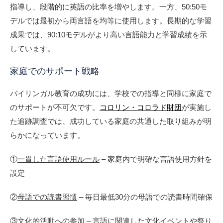
指導し、段階的に英語の比率を増やします。一方、50:50モ
デルでは最初から両言語を均等に使用します。長期的な学習
成果では、90:10モデルがより高い言語能力と学習成績を示
しています。
家庭でのサポート戦略
バイリンガル教育の成功には、学校での指導と同様に家庭で
のサポートが不可欠です。
コロリン・コロラド財団
が実施し
た追跡調査では、成功している家庭の共通した取り組みが明
らかになっています。
①
一貫した言語使用ルール
– 家庭内で明確な言語使用方針を
設定
②
母語での読書習慣
– 毎日最低30分の母語での読書時間確保
③
文化的活動への参加
– 言語に関連した文化イベントや祭り