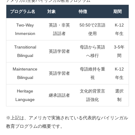
アメリカの主要バイリンガル教育プログラム
プログラム名
対象
特徴
期間
Two-Way
英語・非英
50:50で2言語
K-12
Immersion
語話者
使用
年生
Transitional
母語から英語
3-5年
英語学習者
Bilingual
へ移行
間
Maintenance
母語維持を重
K-12
英語学習者
Bilingual
視
年生
Heritage
文化的背景言
選択
継承語話者
Language
語強化
制
※上記は、アメリカで実施されている代表的なバイリンガル
教育プログラムの概要です。