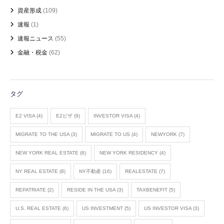
資産形成
(109)
速報
(1)
速報ニュース
(55)
金融・税金
(62)
タグ
E2 VISA
(4)
E2ビザ
(9)
INVESTOR VISA
(4)
MIGRATE TO THE USA
(3)
MIGRATE TO US
(4)
NEWYORK
(7)
NEW YORK REAL ESTATE
(6)
NEW YORK RESIDENCY
(4)
NY REAL ESTATE
(8)
NY不動産
(16)
REALESTATE
(7)
REPATRIATE
(2)
RESIDE IN THE USA
(3)
TAXBENEFIT
(5)
U.S. REAL ESTATE
(6)
US INVESTMENT
(5)
US INVESTOR VISA
(3)