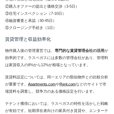
②購入オファーの提出と価格交渉（3-5日）
③住宅インスペクション（7-10日）
④融資審査と承認（30-45日）
⑤クロージング手続き（1日）
賃貸管理と収益効率化
物件購入後の管理運営では、
専門的な賃貸管理会社の活用
が
効率的です。ラスベガスには多数の管理会社があり、管理料
は家賃収入の8%から12%が相場となっています。
賃貸料設定については、同一エリアの類似物件との比較分析
が重要です。
Apartments.com
や
Rent.com
などのサイトで市
場賃料を調査し、競争力のある価格設定を行います。
テナント獲得においては、ラスベガスの特性を活かした戦略
が有効です。短期滞在者向けの家具付き賃貸や、エンターテ