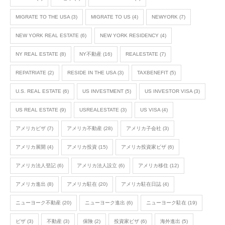
MIGRATE TO THE USA
(3)
MIGRATE TO US
(4)
NEWYORK
(7)
NEW YORK REAL ESTATE
(6)
NEW YORK RESIDENCY
(4)
NY REAL ESTATE
(8)
NY不動産
(16)
REALESTATE
(7)
REPATRIATE
(2)
RESIDE IN THE USA
(3)
TAXBENEFIT
(5)
U.S. REAL ESTATE
(6)
US INVESTMENT
(5)
US INVESTOR VISA
(3)
US REAL ESTATE
(9)
USREALESTATE
(3)
US VISA
(4)
アメリカビザ
(7)
アメリカ不動産
(28)
アメリカ子会社
(3)
アメリカ展開
(4)
アメリカ投資
(15)
アメリカ投資家ビザ
(6)
アメリカ法人登記
(6)
アメリカ法人設立
(6)
アメリカ移住
(12)
アメリカ進出
(8)
アメリカ駐在
(20)
アメリカ駐在日誌
(4)
ニューヨーク不動産
(20)
ニューヨーク進出
(6)
ニューヨーク駐在
(19)
ビザ
(3)
不動産
(3)
保険
(2)
投資家ビザ
(6)
海外進出
(5)