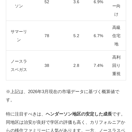
52
3.6
6.9%
ソン
ー向
け
高級
サマーリ
78
5.2
6.7%
住宅
ン
地
高利
ノースラ
38
2.8
7.4%
回り
スベガス
重視
※上記は、2026年3月現在の市場データに基づく概算値で
す。
特に注目すべきは、
ヘンダーソン地区の安定した成長
です。
同地区は治安が良好で学区の評価も高く、カリフォルニアか
らの移住ファミリーに人気があります。一方、ノースラスベ