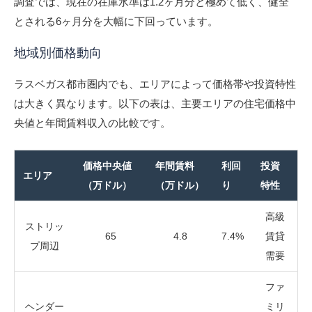
調査では、現在の在庫水準は1.2ヶ月分と極めて低く、健全
とされる6ヶ月分を大幅に下回っています。
地域別価格動向
ラスベガス都市圏内でも、エリアによって価格帯や投資特性
は大きく異なります。以下の表は、主要エリアの住宅価格中
央値と年間賃料収入の比較です。
価格中央値
年間賃料
利回
投資
エリア
（万ドル）
（万ドル）
り
特性
高級
ストリッ
65
4.8
7.4%
賃貸
プ周辺
需要
ファ
ヘンダー
ミリ