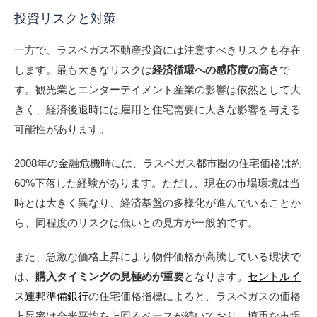
投資リスクと対策
一方で、ラスベガス不動産投資には注意すべきリスクも存在
します。最も大きなリスクは
経済循環への感応度の高さ
で
す。観光業とエンターテイメント産業の影響は依然として大
きく、経済後退時には雇用と住宅需要に大きな影響を与える
可能性があります。
2008年の金融危機時には、ラスベガス都市圏の住宅価格は約
60%下落した経験があります。ただし、現在の市場環境は当
時とは大きく異なり、経済基盤の多様化が進んでいることか
ら、同程度のリスクは低いとの見方が一般的です。
また、急激な価格上昇により物件価格が高騰している現状で
は、
購入タイミングの見極めが重要
となります。
セントルイ
ス連邦準備銀行
の住宅価格指標によると、ラスベガスの価格
上昇率は全米平均を上回るペースが続いており、慎重な市場