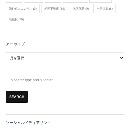
海外進出コンサル
(5)
米国不動産
(16)
米国展開
(5)
米国進出
(8)
駐在員
(10)
アーカイブ
ア
ー
カ
イ
ブ
ソーシャルメディアリンク