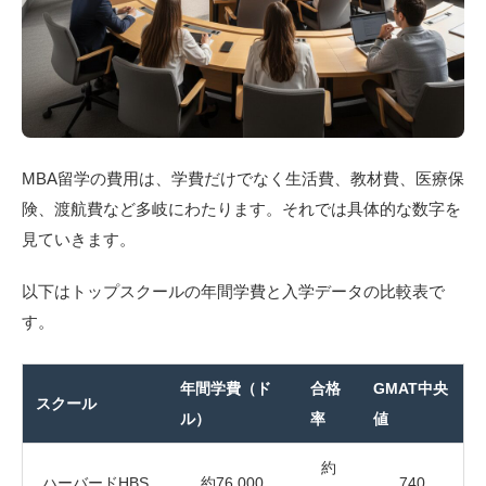
MBA留学の費用は、学費だけでなく生活費、教材費、医療保
険、渡航費など多岐にわたります。それでは具体的な数字を
見ていきます。
以下はトップスクールの年間学費と入学データの比較表で
す。
年間学費（ド
合格
GMAT中央
スクール
ル）
率
値
約
ハーバードHBS
約76,000
740