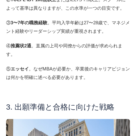
よって基準は異なりますが、この水準が一つの目安です。
③
3〜7年の職務経験
。平均入学年齢は27〜28歳で、マネジメ
ント経験やリーダーシップ実績が重視されます。
④
推薦状2通
。直属の上司や同僚からの評価が求められま
す。
⑤
エッセイ
。なぜMBAが必要か、卒業後のキャリアビジョン
は何かを明確に述べる必要があります。
3. 出願準備と合格に向けた戦略