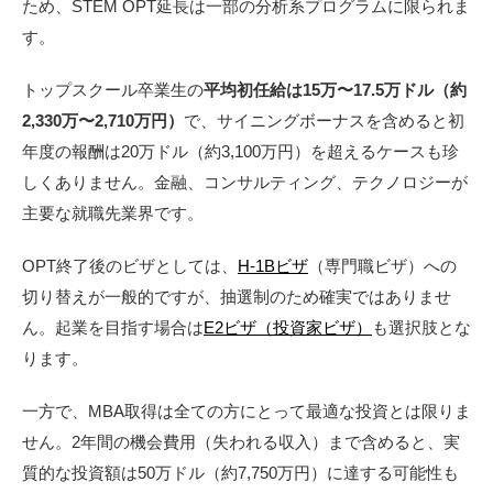
ため、STEM OPT延長は一部の分析系プログラムに限られま
す。
トップスクール卒業生の
平均初任給は15万〜17.5万ドル（約
2,330万〜2,710万円）
で、サイニングボーナスを含めると初
年度の報酬は20万ドル（約3,100万円）を超えるケースも珍
しくありません。金融、コンサルティング、テクノロジーが
主要な就職先業界です。
OPT終了後のビザとしては、
H-1Bビザ
（専門職ビザ）への
切り替えが一般的ですが、抽選制のため確実ではありませ
ん。起業を目指す場合は
E2ビザ（投資家ビザ）
も選択肢とな
ります。
一方で、MBA取得は全ての方にとって最適な投資とは限りま
せん。2年間の機会費用（失われる収入）まで含めると、実
質的な投資額は50万ドル（約7,750万円）に達する可能性も