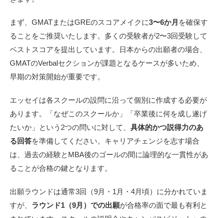
まず、GMATまたはGREのスコアメイクに
3〜6か月
を確保す
ることをご推奨いたします。多くの受験者が2〜3回受験して
ベストスコアを提出しています。日本からの出願者の場合、
GMATのVerbalセクションが課題となるケースが多いため、
早期の対策開始が重要です。
エッセイは各スクールの設問に沿って個別に作成する必要が
あります。「なぜこのスクールか」「卒業後に何を成し遂げ
たいか」という2つの問いに対して、
具体的かつ説得力のあ
る回答
を準備してください。キャリアチェンジを志す場合
は、過去の経験とMBA後のゴールの間に論理的な一貫性があ
ることが合格の鍵となります。
出願ラウンドは通常3回（9月・1月・4月頃）に分かれていま
すが、
ラウンド1（9月）での出願
が合格率の面で最も有利と