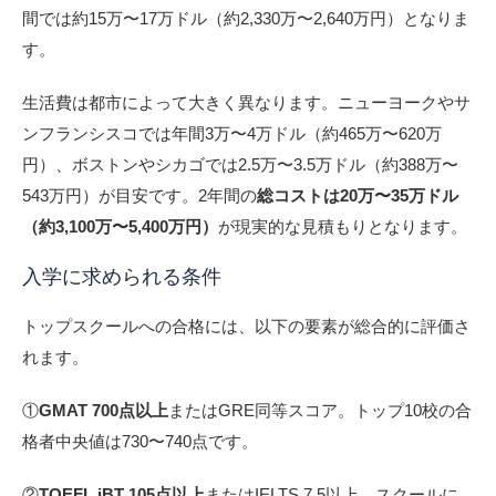
間では約15万〜17万ドル（約2,330万〜2,640万円）となりま
す。
生活費は都市によって大きく異なります。ニューヨークやサ
ンフランシスコでは年間3万〜4万ドル（約465万〜620万
円）、ボストンやシカゴでは2.5万〜3.5万ドル（約388万〜
543万円）が目安です。2年間の
総コストは20万〜35万ドル
（約3,100万〜5,400万円）
が現実的な見積もりとなります。
入学に求められる条件
トップスクールへの合格には、以下の要素が総合的に評価さ
れます。
①
GMAT 700点以上
またはGRE同等スコア。トップ10校の合
格者中央値は730〜740点です。
②
TOEFL iBT 105点以上
またはIELTS 7.5以上。スクールに