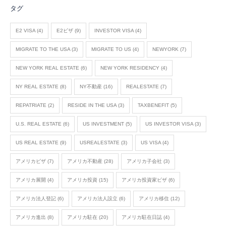
タグ
E2 VISA
(4)
E2ビザ
(9)
INVESTOR VISA
(4)
MIGRATE TO THE USA
(3)
MIGRATE TO US
(4)
NEWYORK
(7)
NEW YORK REAL ESTATE
(6)
NEW YORK RESIDENCY
(4)
NY REAL ESTATE
(8)
NY不動産
(16)
REALESTATE
(7)
REPATRIATE
(2)
RESIDE IN THE USA
(3)
TAXBENEFIT
(5)
U.S. REAL ESTATE
(6)
US INVESTMENT
(5)
US INVESTOR VISA
(3)
US REAL ESTATE
(9)
USREALESTATE
(3)
US VISA
(4)
アメリカビザ
(7)
アメリカ不動産
(28)
アメリカ子会社
(3)
アメリカ展開
(4)
アメリカ投資
(15)
アメリカ投資家ビザ
(6)
アメリカ法人登記
(6)
アメリカ法人設立
(6)
アメリカ移住
(12)
アメリカ進出
(8)
アメリカ駐在
(20)
アメリカ駐在日誌
(4)