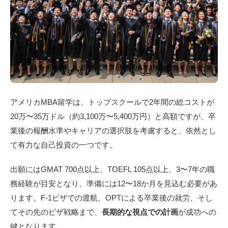
アメリカMBA留学は、トップスクールで2年間の総コストが
20万〜35万ドル（約3,100万〜5,400万円）と高額ですが、卒
業後の報酬水準やキャリアの選択肢を考慮すると、依然とし
て有力な自己投資の一つです。
出願にはGMAT 700点以上、TOEFL 105点以上、3〜7年の職
務経験が目安となり、準備には12〜18か月を見込む必要があ
ります。F-1ビザでの渡航、OPTによる卒業後の就労、そし
てその先のビザ戦略まで、
長期的な視点での計画
が成功への
鍵となります。