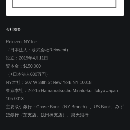
会社概要
Reinvent NY Inc.
（日本法人：株式会社Reinvent）
設立：2019年4月11日
資本金：$150,000
（+日本法人600万円）
NY本社：307 W 38th St New York NY 10018
東京本社：2-2-15 Hamamatsucho Minato-ku, Tokyo Japan
105-0013
主要取引銀行：Chase Bank（NY Branch）、US Bank、みず
ほ銀行（芝支店、飯田橋支店）、楽天銀行