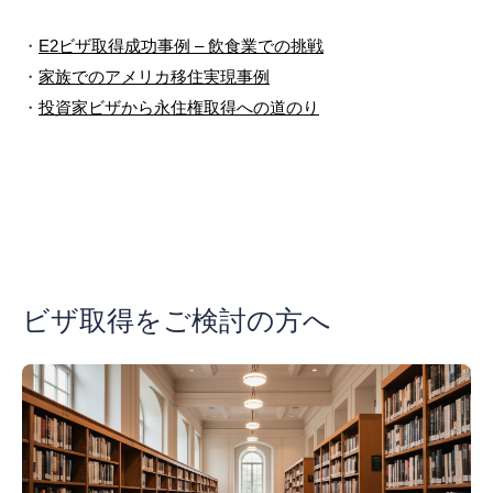
・
E2ビザ取得成功事例 – 飲食業での挑戦
・
家族でのアメリカ移住実現事例
・
投資家ビザから永住権取得への道のり
ビザ取得をご検討の方へ