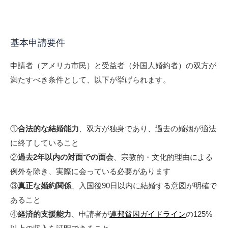
基本申請要件
申請者（アメリカ市民）と受益者（外国人婚約者）の双方が
満たすべき条件として、以下が挙げられます。
①
合法的な結婚能力
、双方が独身であり、過去の婚姻が適法
に終了していること
②
過去2年以内の対面での面会
、宗教的・文化的理由による
例外を除き、実際に会っている必要があります
③
真正な婚約関係
、入国後90日以内に結婚する意図が明確で
あること
④
経済的支援能力
、申請者が
連邦貧困ガイドライン
の125%