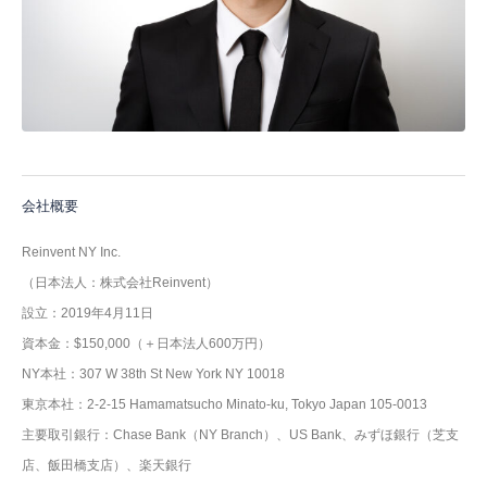
会社概要
Reinvent NY Inc.
（日本法人：株式会社Reinvent）
設立：2019年4月11日
資本金：$150,000（＋日本法人600万円）
NY本社：307 W 38th St New York NY 10018
東京本社：2-2-15 Hamamatsucho Minato-ku, Tokyo Japan 105-0013
主要取引銀行：Chase Bank（NY Branch）、US Bank、みずほ銀行（芝支
店、飯田橋支店）、楽天銀行