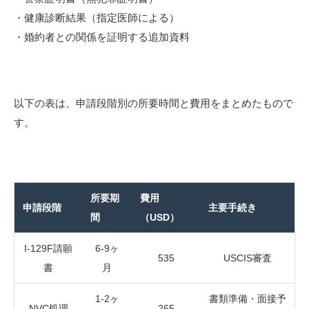
・健康診断結果（指定医師による）
・婚約者との関係を証明する追加資料
以下の表は、申請段階別の所要時間と費用をまとめたもので
す。
所要期
費用
申請段階
主要手続き
間
（USD）
I-129F請願
6-9ヶ
535
USCIS審査
書
月
1-2ヶ
書類準備・面接予
NVC処理
265