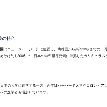
校の特色
学園
はニュージャージー州に位置し、幼稚園から高等学校までの一
徒数は約1,200名で、日本の学習指導要領に準拠したカリキュラム
が日本の大学に進学する一方、近年は
ハーバード大学
や
コロンビア
学への進学者も増加しています。