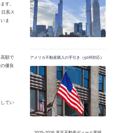
います。
、日系ス
ていま
と高額で
アメリカ不動産購入の手引き（50州対応）
轄の優良
住してい
。
2025-2026 直近不動産ディール実績