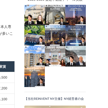
日本人専
が多いこ
家賃
6,500
7,200
【当社REINVENT NY主催】NY経営者の会
4,100