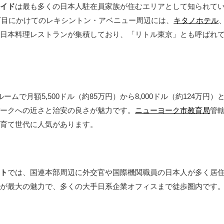
サイド
は最も多くの日本人駐在員家族が住むエリアとして知られて
6丁目にかけてのレキシントン・アベニュー周辺には、
キタノホテル
、日本料理レストランが集積しており、「リトル東京」とも呼ばれ
ームで月額5,500ドル（約85万円）から8,000ドル（約124万円）
パークへの近さと治安の良さが魅力です。
ニューヨーク市教育局
管
子育て世代に人気があります。
スト
では、国連本部周辺に外交官や国際機関職員の日本人が多く居
性が最大の魅力で、多くの大手日系企業オフィスまで徒歩圏内です