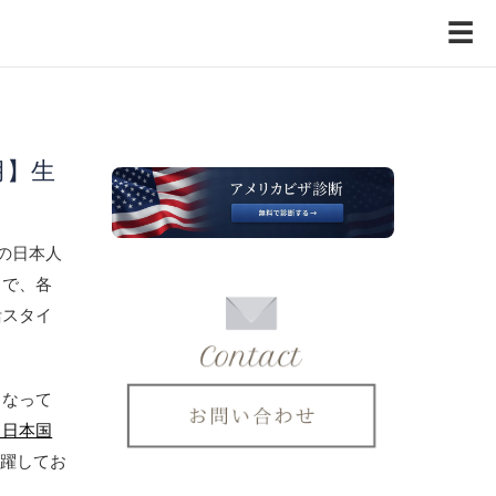
☰
月】生
模の日本人
まで、各
活スタイ
となって
ク日本国
活躍してお