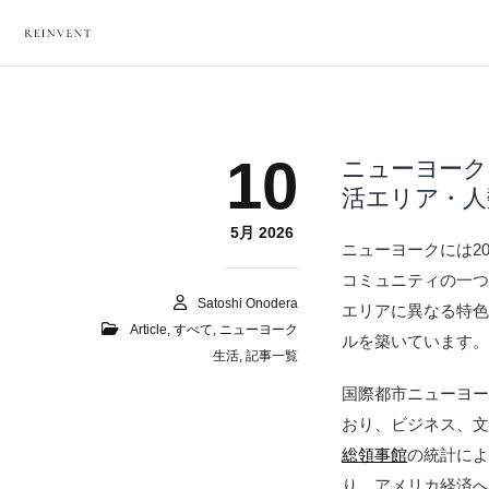
10
ニューヨーク
活エリア・人
5月 2026
ニューヨークには20
コミュニティの一
Satoshi Onodera
エリアに異なる特
Article
,
すべて
,
ニューヨーク
ルを築いています
生活
,
記事一覧
国際都市ニューヨ
おり、ビジネス、
総領事館
の統計によ
り、アメリカ経済