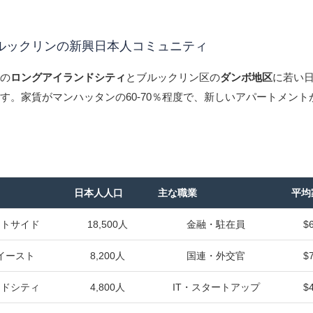
ルックリンの新興日本人コミュニティ
区の
ロングアイランドシティ
とブルックリン区の
ダンボ地区
に若い
す。家賃がマンハッタンの60-70％程度で、新しいアパートメント
日本人人口
主な職業
平均
ストサイド
18,500人
金融・駐在員
$
イースト
8,200人
国連・外交官
$
ンドシティ
4,800人
IT・スタートアップ
$