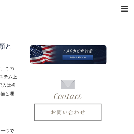
☰
類と
在、この
rシステム上
記入は複
準備と理
、一つで