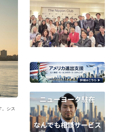
す。シス
。