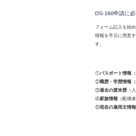
DS-160申請に
フォーム記入を始
情報を手元に用意
す。
①
パスポート情報
②
職歴・学歴情報
（
③
過去の渡米歴
（
④
家族情報
（配偶
⑤
現在の雇用主情