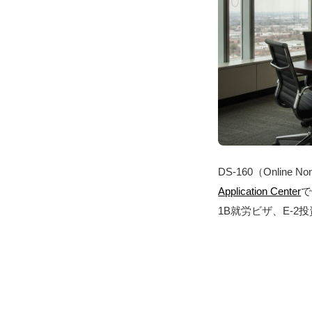
DS-160（Online Non
Application Center
で
1B就労ビザ、E-