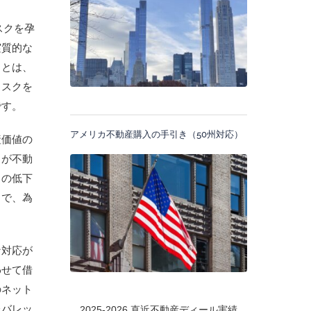
スクを孕
実質的な
ことは、
リスクを
です。
アメリカ不動産購入の手引き（50州対応）
産価値の
出が不動
トの低下
とで、為
な対応が
わせて借
のネット
レバレッ
2025-2026 直近不動産ディール実績