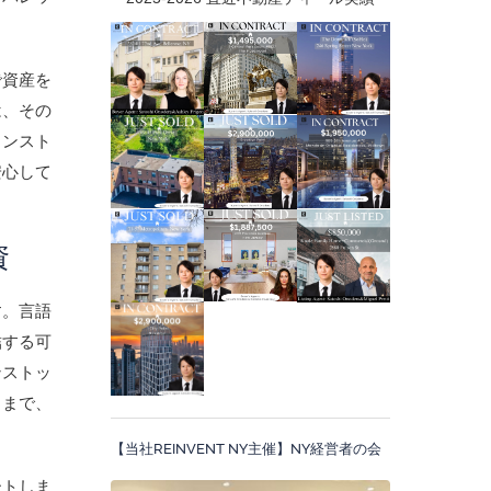
で資産を
は、その
ワンスト
安心して
資
す。言語
結する可
ンストッ
るまで、
【当社REINVENT NY主催】NY経営者の会
ートしま