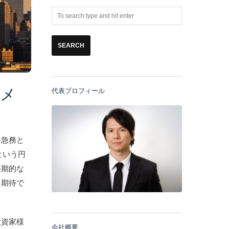
アメ
代表プロフィール
を急務と
という円
長期的な
を期待で
投資家様
会社概要