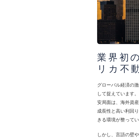
業界初
リカ不動
グローバル経済の
して捉えています。特
安局面は、海外資
成長性と高い利回
きる環境が整って
しかし、言語の壁