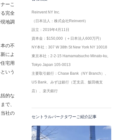
トナーこ
Reinvent NY Inc.
なる完全
（日本法人：株式会社Reinvent）
や現地調
設立：2019年4月11日
資本金：$150,000（＋日本法人600万円）
日本の不
NY本社：307 W 38th St New York NY 10018
革新によ
東京本社：2-2-15 Hamamatsucho Minato-ku,
や住宅用
Tokyo Japan 105-0013
昇という
主要取引銀行：Chase Bank（NY Branch）、
US Bank、みずほ銀行（芝支店、飯田橋支
店）、楽天銀行
包括的な
るまで、
、当社の
セントラルパークタワーご紹介記事