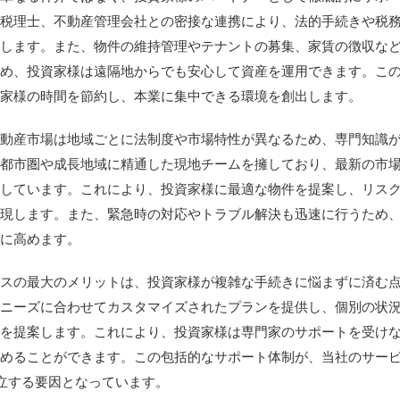
や税理士、不動産管理会社との密接な連携により、法的手続きや税
理します。また、物件の維持管理やテナントの募集、家賃の徴収な
ため、投資家様は遠隔地からでも安心して資産を運用できます。こ
資家様の時間を節約し、本業に集中できる環境を創出します。
不動産市場は地域ごとに法制度や市場特性が異なるため、専門知識
要都市圏や成長地域に精通した現地チームを擁しており、最新の市
握しています。これにより、投資家様に最適な物件を提案し、リス
実現します。また、緊急時の対応やトラブル解決も迅速に行うため
限に高めます。
ビスの最大のメリットは、投資家様が複雑な手続きに悩まずに済む
のニーズに合わせてカスタマイズされたプランを提供し、個別の状
略を提案します。これにより、投資家様は専門家のサポートを受け
進めることができます。この包括的なサポート体制が、当社のサー
を確立する要因となっています。