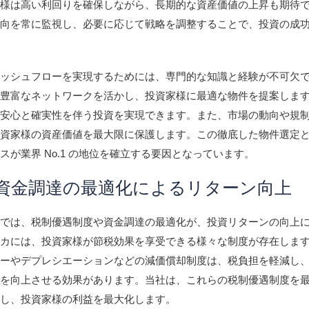
家様は高い利回りを確保しながら、長期的な資産価値の上昇も期待
動向を常に監視し、必要に応じて戦略を調整することで、投資の成
ャッシュフローを実現するためには、専門的な知識と経験が不可欠
と豊富なネットワークを活かし、投資家様に最適な物件を提案しま
は安心と確実性を伴う投資を実現できます。また、市場の動向や規
投資家様の資産価値を最大限に保護します。この徹底した物件選定
スが業界 No.1 の地位を確立する要因となっています。
資金調達の最適化によるリターン向上
資では、税制優遇制度や資金調達の最適化が、投資リターンの向上
リカには、投資家様が節税効果を享受できる様々な制度が存在しま
リーやデプレシエーションなどの減価償却制度は、税負担を軽減し
ーを向上させる効果があります。当社は、これらの税制優遇制度を
案し、投資家様の利益を最大化します。