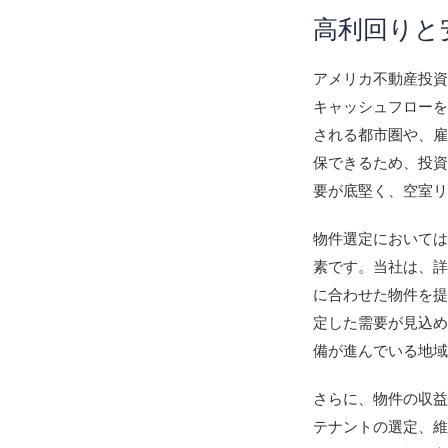
高利回りと
アメリカ不動産投
キャッシュフロー
される都市圏や、
保できるため、投
要が底堅く、空室
物件選定において
素です。当社は、
に合わせた物件を
定した需要が見込
備が進んでいる地
さらに、物件の収
テナントの選定、