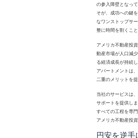
の参入障壁となっ
そが、成功への鍵
なワンストップサ
整に時間を割くこ
アメリカ不動産投
動産市場が人口減
る経済成長が持続
アパートメントは
二重のメリットを
当社のサービスは
サポートを提供し
すべての工程を専
アメリカ不動産投資
円安を逆手