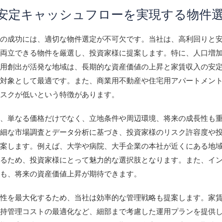
安定キャッシュフローを実現する物件
資の成功には、適切な物件選定が不可欠です。当社は、高利回りと
を両立できる物件を厳選し、投資家様に提案します。特に、人口増
雇用創出が活発な地域は、長期的な資産価値の上昇と家賃収入の安
資対象として最適です。また、商業用不動産や住宅用アパートメン
リスクが低いという特徴があります。
は、単なる価格だけでなく、立地条件や周辺環境、将来の成長性も
詳細な市場調査とデータ分析に基づき、投資家様のリスク許容度や
提案します。例えば、大学や病院、大手企業の本社が近くにある地
めるため、投資家様にとって魅力的な選択肢となります。また、イ
域も、将来の資産価値上昇が期待できます。
益性を最大化するため、当社は効率的な管理戦略も提案します。家
維持管理コストの最適化など、細部まで考慮した運用プランを提供