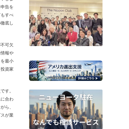
務申告を
どもすべ
の徹底し
が不可欠
場情報や
クを最小
、投資家
点です。
況に合わ
ながら、
ビスが業