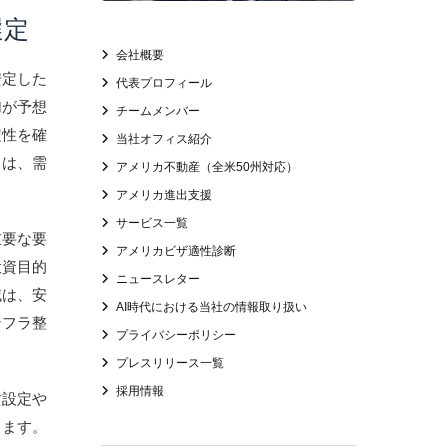
選定
会社概要
安定した
代表プロフィール
加が予想
チームメンバー
定性を確
当社オフィス紹介
トは、需
アメリカ不動産（全米50州対応）
アメリカ進出支援
サービス一覧
重要な要
アメリカビザ適性診断
投資目的
ニュースレター
域は、安
AI時代における当社の情報取り扱い
ンフラ整
プライバシーポリシー
プレスリリース一覧
採用情報
賃設定や
します。