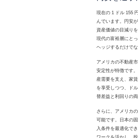
現在の 1 ドル 1
んでいます。円安
資産価値の目減り
現代の富裕層にと
ヘッジするだけで
アメリカの不動産
安定性が特徴です
産需要を支え、家
を享受しつつ、ド
替差益と利回りの
さらに、アメリカ
可能です。日本の
入条件を最適化で
ワークを活かし、