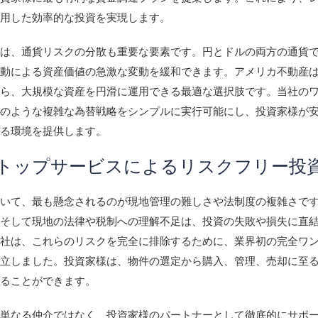
活用した効率的な投資を実現します。
らは、通貨リスクの分散も重要な要素です。円とドルの両方の通貨
変動による資産価値の急激な変動を緩和できます。アメリカ不動産
から、大規模な資産を円滑に運用できる最適な選択肢です。当社の
このような複雑な為替戦略をシンプルに実行可能にし、投資家様が
める環境を提供します。
トップサービスによるリスクフリー投
おいて、最も懸念されるのが現地管理の難しさや法制度の複雑さで
、そして現地の法律や税制への理解不足は、投資の失敗や損失に直
当社は、これらのリスクを完全に排除するために、業界初の完全ワ
確立しました。投資家様は、物件の選定から購入、管理、売却に至
せることができます。
、単なる仲介ではなく、投資家様のパートナーとして徹底的にサポ