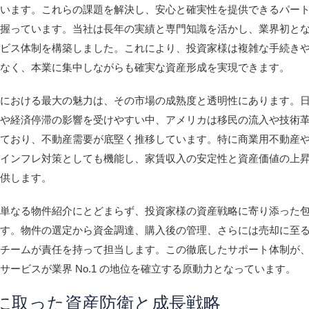
ています。これらの課題を解決し、安心と確実性を提供できるパー
を握っています。当社は長年の実績と専門知識を活かし、業界初と
ービス体制を構築しました。これにより、投資家様は複雑な手続き
となく、本業に集中しながらも確実な資産形成を実現できます。
資における最大の魅力は、その市場の成熟度と透明性にあります。
少や経済停滞の影響を受けやすい中、アメリカは移民の流入や技術
しており、不動産需要が底堅く推移しています。特に商業用不動産
、インフレ対策としても機能し、家賃収入の安定性と資産価値の上
提供します。
、単なる物件紹介にとどまらず、投資家様の資産戦略に寄り添った
ます。物件の選定から資金調達、購入後の管理、さらには売却に至
門チームが責任を持って担当します。この徹底したサポート体制が
サービスが業界 No.1 の地位を確立する原動力となっています。
に取った資産防衛と成長戦略