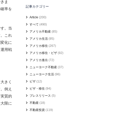
できま
記事カテゴリー
功確率を
Article
(200)
すべて
(490)
です。当
アメリカ不動産
(85)
す。これ
アメリカ生活
(95)
制変化に
アメリカ移住
(267)
と運用戦
アメリカ移住・ビザ
(92)
アメリカ進出
(72)
ニューヨーク不動産
(37)
ニューヨーク生活
(96)
に大きく
ビザ
(12)
す。例え
ビザ・移住
(94)
、実質的
プレスリリース
(5)
最大限に
不動産
(18)
不動産投資
(119)