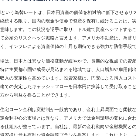
55 円という為替レートは、日本円資産の価値を相対的に低下させるリ
が継続する限り、国内の現金や債券で資産を保有し続けることは、
を意味します。この状況を逆手に取り、ドル建て資産へシフトする
って必須のリスクヘッジ戦略と言えます。アメリカ不動産は、為替
なく、インフレによる資産価値の上昇も期待できる強力な防衛手段
市場は、日本とは異なり価格変動が緩やかで、長期的な視点での資
。特に主要都市圏や成長が見込まれる地域では、人口増加や雇用創
賃収入の安定性を高めています。投資家様は、円安による購入コス
ル建ての安定したキャッシュフローを日本円に換算して受け取るこ
両方から利益を得ることができます。
の住宅ローン金利は変動制が一般的であり、金利上昇局面でも柔軟
固定金利中心の市場とは異なり、アメリカでは金利環境の変化に合
きる仕組みが整っています。当社は、最新の金利動向や金融機関と
投資家様に最も有利な資金調達プランを提案します。これにより、