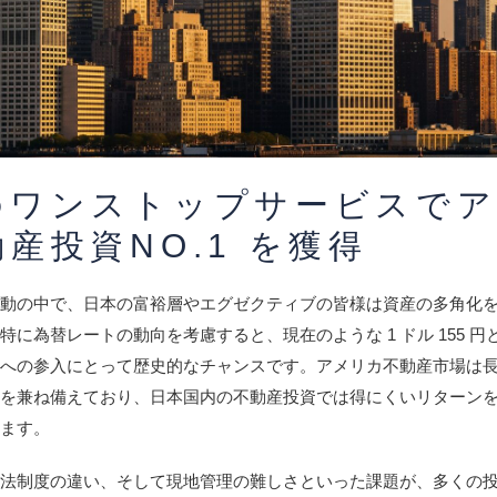
のワンストップサービスで
産投資NO.1 を獲得
激動の中で、日本の富裕層やエグゼクティブの皆様は資産の多角化
に為替レートの動向を考慮すると、現在のような 1 ドル 155 円
産への参入にとって歴史的なチャンスです。アメリカ不動産市場は
りを兼ね備えており、日本国内の不動産投資では得にくいリターン
います。
や法制度の違い、そして現地管理の難しさといった課題が、多くの