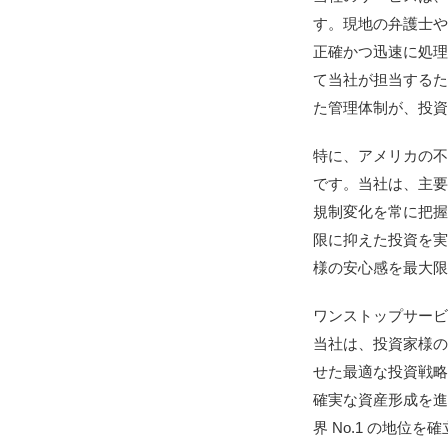
す。現地の弁護士
正確かつ迅速に処
て当社が担当する
た管理体制が、投
特に、アメリカの
です。当社は、主
規制変化を常に把
限に抑えた投資を
様の安心感を最大
ワンストップサー
当社は、投資家様
せた最適な投資戦
確実な資産形成を
界 No.1 の地位