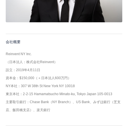
会社概要
Reinvent NY Inc.
（日本法人：株式会社Reinvent）
設立：2019年4月11日
資本金：$150,000（＋日本法人600万円）
NY本社：307 W 38th St New York NY 10018
東京本社：2-2-15 Hamamatsucho Minato-ku, Tokyo Japan 105-0013
主要取引銀行：Chase Bank（NY Branch）、US Bank、みずほ銀行（芝支
店、飯田橋支店）、楽天銀行