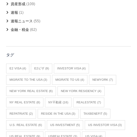
資産形成
(109)
速報
(1)
速報ニュース
(55)
金融・税金
(62)
タグ
E2 VISA
(4)
E2ビザ
(9)
INVESTOR VISA
(4)
MIGRATE TO THE USA
(3)
MIGRATE TO US
(4)
NEWYORK
(7)
NEW YORK REAL ESTATE
(6)
NEW YORK RESIDENCY
(4)
NY REAL ESTATE
(8)
NY不動産
(16)
REALESTATE
(7)
REPATRIATE
(2)
RESIDE IN THE USA
(3)
TAXBENEFIT
(5)
U.S. REAL ESTATE
(6)
US INVESTMENT
(5)
US INVESTOR VISA
(3)
US REAL ESTATE
(9)
USREALESTATE
(3)
US VISA
(4)