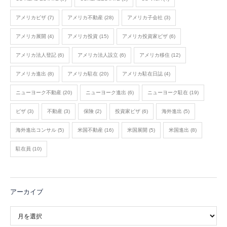
アメリカビザ
(7)
アメリカ不動産
(28)
アメリカ子会社
(3)
アメリカ展開
(4)
アメリカ投資
(15)
アメリカ投資家ビザ
(6)
アメリカ法人登記
(6)
アメリカ法人設立
(6)
アメリカ移住
(12)
アメリカ進出
(8)
アメリカ駐在
(20)
アメリカ駐在日誌
(4)
ニューヨーク不動産
(20)
ニューヨーク進出
(6)
ニューヨーク駐在
(19)
ビザ
(3)
不動産
(3)
保険
(2)
投資家ビザ
(6)
海外進出
(5)
海外進出コンサル
(5)
米国不動産
(16)
米国展開
(5)
米国進出
(8)
駐在員
(10)
アーカイブ
ア